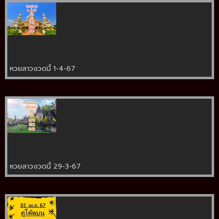
หวยลาวงวดนี้ 1-4-67
หวยลาวงวดนี้ 29-3-67