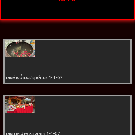
เลขอ่างน้ำมนต์ฤาษีเณร 1-4-67
เลขศาลเจ้าพญางูใหญ่ 1-4-67