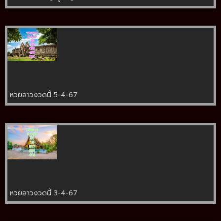
หวยลาวงวดนี้ 5-4-67
หวยลาวงวดนี้ 3-4-67