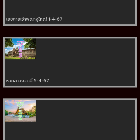
เลขศาลเจ้าพญางูใหญ่ 1-4-67
หวยลาวงวดนี้ 5-4-67