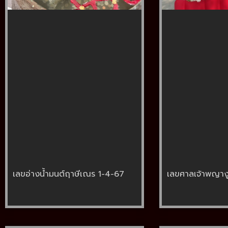
เลขอ่างน้ำมนต์ฤาษีเณร 1-4-67
เลขศาลเจ้าพญาง