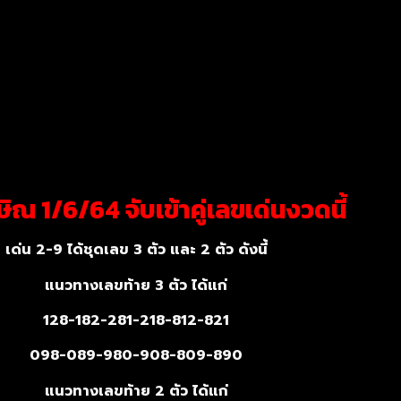
ิณ 1/6/64 จับเข้าคู่เลขเด่นงวดนี้
เด่น 2-9 ได้ชุดเลข 3 ตัว และ 2 ตัว ดังนี้
แนวทางเลขท้าย 3 ตัว ได้แก่
128-182-281-218-812-821
098-089-980-908-809-890
แนวทางเลขท้าย 2 ตัว ได้แก่