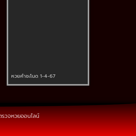
หวยคำชะโนด 1-4-67
ตรวจหวยออนไลน์