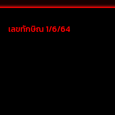
เลขทักษิณ 1/6/64