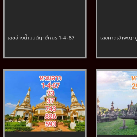
เลขอ่างน้ำมนต์ฤาษีเณร 1-4-67
เลขศาลเจ้าพญาง