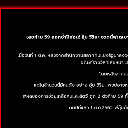
เลขท้าย 59 ออกซ้ำปีก่อน! อุ๊บ วิริยะ งวดนี้ฟาดเบ
เมื่อวันที่ 1 ต.ค. หลังจากสำนักงานสลากกินแบ่งรัฐบา
ขณะที่รางวัลที่เลขหน้
โดยหลังจากออก
แต่ในจำนวนนี้มีคนดัง อย่าง อุ๊บ วิริยะ พงษ์อาจห
#ผลของการช่วยเหลือคนและสัตว์ ถูก 2 ตัวท้าย 59 ทั
โดยปีที่แล้ว 1 ต.ค.2562 พี่อุ๊บ