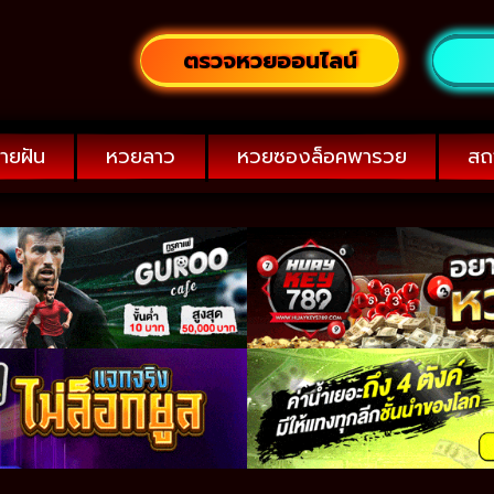
ตรวจหวยออนไลน์
ายฝัน
หวยลาว
หวยซองล็อคพารวย
สถ