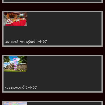
เลขศาลเจ้าพญางูใหญ่ 1-4-67
หวยลาวงวดนี้ 5-4-67