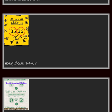
หวยคู่โต๊ดบน 1-4-67