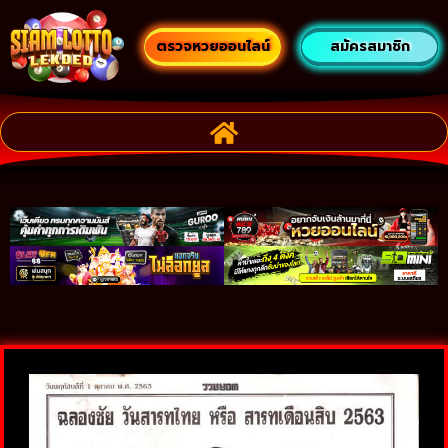
ตรวจหวยออนไลน์
สมัครสมาชิก