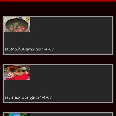
เลขอ่างน้ำมนต์ฤาษีเณร 1-4-67
เลขศาลเจ้าพญางูใหญ่ 1-4-67