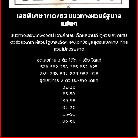
เลขพิเศษ 1/10/63 แนวทางหวยรัฐบาล
แม่นๆ
แนวทางเลขพิเศษงวดนี้ เจาะลึกเลขเด็ดผลงานดี ดูหวยเลขพิเศษ
ตัวช่วยวิเคราะห์หวยรัฐบาลเด็ดๆ อัพเดทข้อมูลสูตรเลขพิเศษ ที่คอ
หวยไม่ควรพลาด
ชุดเลขท้าย 3 ตัว โต๊ด – เต็ง ได้แก่
528-582-258-285-852-825
289-298-892-829-982-928
ชุดเลขท้าย 2 ตัว บน-ล่าง ได้แก่
82-28
85-58
89-98
02-20
05-50
06-60