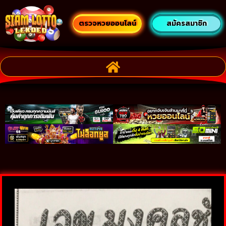
ตรวจหวยออนไลน์
สมัครสมาชิก