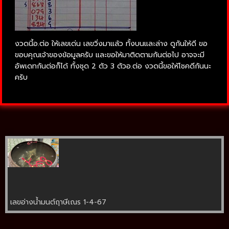
งวดนี้อ.ต่อ ให้เลขเด่น เลขวิ่งมาแล้ว ทั้งบนและล่าง ดูกันให้ดี ขอ
ขอบคุณเจ้าของข้อมูลครับ และขอให้มาติดตามกันต่อไป อาจจะมี
อัพเดทกันต่อก็ได้ ทั้งชุด 2 ตัว 3 ตัวอ.ต่อ งวดนี้ขอให้โชคดีกันนะ
ครับ
เลขอ่างน้ำมนต์ฤาษีเณร 1-4-67