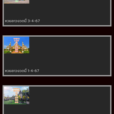
หวยลาวงวดนี้ 3-4-67
หวยลาวงวดนี้ 1-4-67