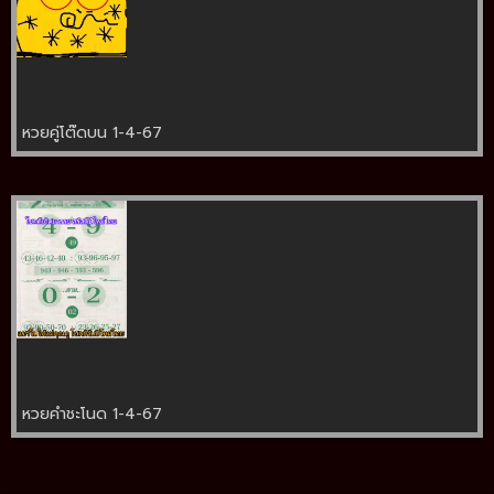
หวยคู่โต๊ดบน 1-4-67
หวยคำชะโนด 1-4-67