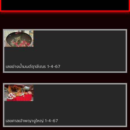
เลขอ่างน้ำมนต์ฤาษีเณร 1-4-67
เลขศาลเจ้าพญางูใหญ่ 1-4-67