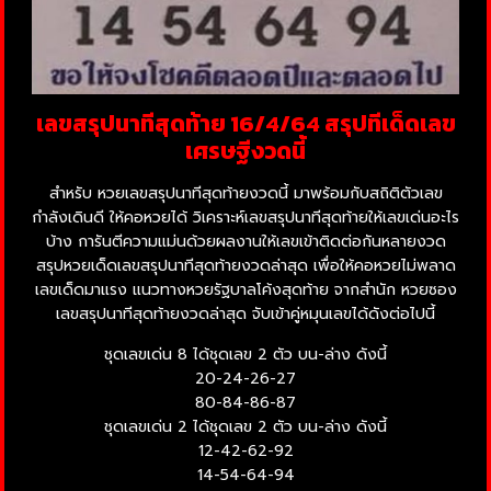
เลขสรุปนาทีสุดท้าย 16/4/64 สรุปทีเด็ดเลข
เศรษฐีงวดนี้
สำหรับ หวยเลขสรุปนาทีสุดท้ายงวดนี้ มาพร้อมกับสถิติตัวเลข
กำลังเดินดี ให้คอหวยได้ วิเคราะห์เลขสรุปนาทีสุดท้ายให้เลขเด่นอะไร
บ้าง การันตีความแม่นด้วยผลงานให้เลขเข้าติดต่อกันหลายงวด
สรุปหวยเด็ดเลขสรุปนาทีสุดท้ายงวดล่าสุด เพื่อให้คอหวยไม่พลาด
เลขเด็ดมาแรง แนวทางหวยรัฐบาลโค้งสุดท้าย จากสำนัก หวยซอง
เลขสรุปนาทีสุดท้ายงวดล่าสุด จับเข้าคู่หมุนเลขได้ดังต่อไปนี้
ชุดเลขเด่น 8 ได้ชุดเลข 2 ตัว บน-ล่าง ดังนี้
20-24-26-27
80-84-86-87
ชุดเลขเด่น 2 ได้ชุดเลข 2 ตัว บน-ล่าง ดังนี้
12-42-62-92
14-54-64-94