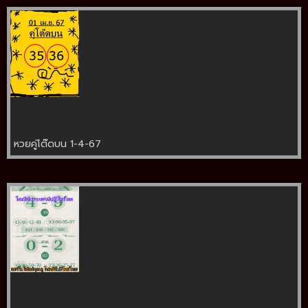
หวยคู่โต๊ดบน 1-4-67