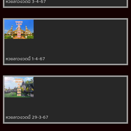
หวยลาวงวดนี้ 3-4-67
หวยลาวงวดนี้ 1-4-67
หวยลาวงวดนี้ 29-3-67