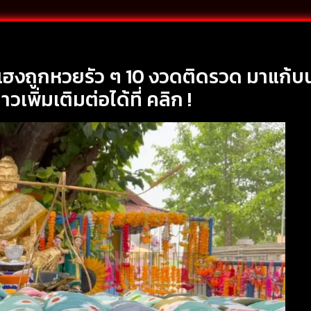
ฮงถูกหวยรัว ๆ 10 งวดติดรวด มาแก้บน
วเพิ่มเติมต่อได้ที่ คลิก !