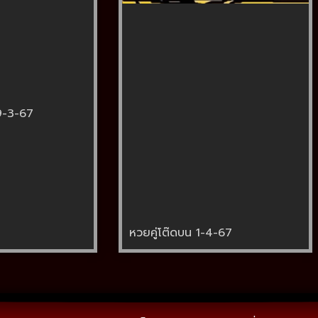
9-3-67
หวยคู่โต๊ดบน 1-4-67