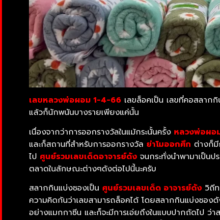
เลขหลวงพ่อผอม 1-4-66
เลขล็อคเป็น เลขที่คอสลากกินแ
แล้วก็นักพนันบางรายเพียงแค่นั้น
เนื่องจากว่าการออกรางวัลในแม้กระนั้นครั้ง
หลวงพ่อผอม
และก็สถานที่สำหรับการออกรางวัล
ย่าโมออกศึก
ต่างก็ม
ไป
ศูนย์รวมเลขเด็ดอาจารย์ดัง
จนกระทั่งนำพามาเป็นประ
ตลาดในลักษณะต่างๆดังต่อไปนี้นะครับ
สลากกินแบ่งซองเป็น
ศูนย์รวมเลขเด็ด อาจารย์ดัง
วิถี
ความคิดกันว่าเลขสามารถล็อคได้ โดยสลากกินแบ่งซองดัง
อย่างแมกกาซีน และก็จะมีการเอ่ยถึงในแบบปากถัดไป ว่