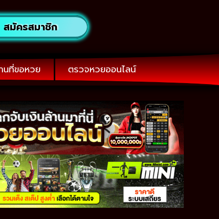
สมัครสมาชิก
านที่ขอหวย
ตรวจหวยออนไลน์