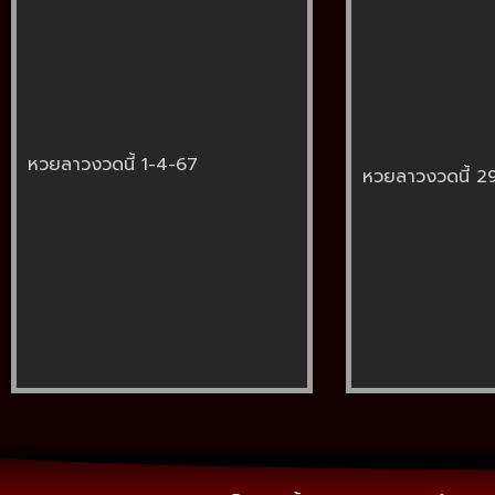
หวยลาวงวดนี้ 1-4-67
หวยลาวงวดนี้ 2