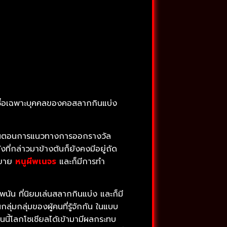
ามเชื่อเฉพาะบุคคลของคอสลากกินแบ่ง
 ขั้นตอนการแนวทางการออกรางวัล
งที่กล่าวมาข้างต้นก็ยังคงมีอยู่ถัด
ดขาย
หนูผีพเนจร
และก็มีการทำ
ัน ที่นิยมเล่นสลากกินแบ่ง และก็มี
่มกลุ่มของผู้คนที่รู้จักกัน ในแบบ
นี้โลกโซเชียลได้เข้ามามีผลกระทบ