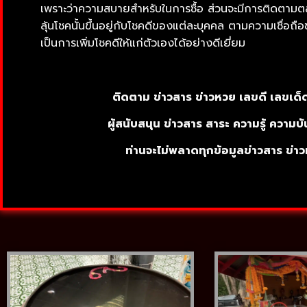
เพราะว่าความสบายสำหรับในการซื้อ ส่วนจะมีการติดตา
ลุ้นโชคนั้นขึ้นอยู่กับโชคดีของแต่ละบุคคล ตามความเชื่
เป็นการเพิ่มโชคดีให้แก่ตัวเองได้อย่างดีเยี่ยม
ติดตาม ข่าวสาร ข่าวหวย เลขดี เลขเด็
ผู้สนับสนุน ข่าวสาร สาระ ความรู้ ความ
ท่านจะไม่พลาดทุกข้อมูลข่าวสาร ข่า