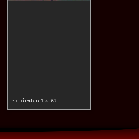
หวยคำชะโนด 1-4-67