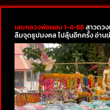
เลขหลวงพ่อผอม 1-4-66
สาวดวงเ
ลืมจุดธูปมงคล ไปลุ้นอีกครั้ง อ่านข่า