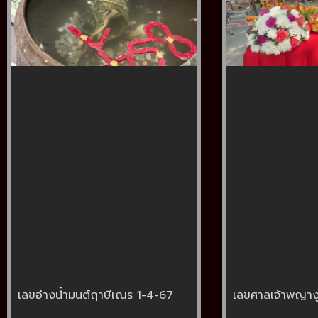
เลขอ่างน้ำมนต์ฤาษีเณร 1-4-67
เลขศาลเจ้าพญาง