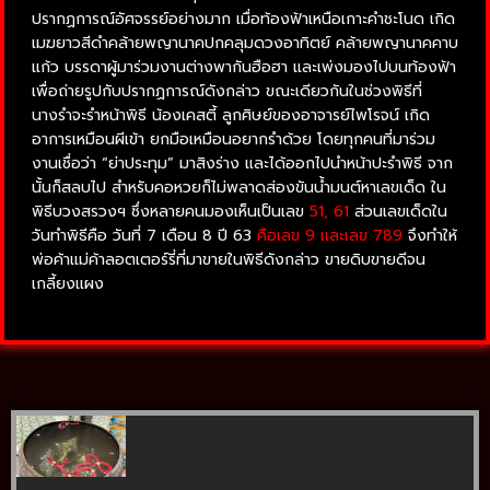
ปรากฏการณ์อัศจรรย์อย่างมาก เมื่อท้องฟ้าเหนือเกาะคำชะโนด เกิด
เมฆยาวสีดำคล้ายพญานาคปกคลุมดวงอาทิตย์ คล้ายพญานาคคาบ
แก้ว บรรดาผู้มาร่วมงานต่างพากันฮือฮา และเพ่งมองไปบนท้องฟ้า
เพื่อถ่ายรูปกับปรากฏการณ์ดังกล่าว ขณะเดียวกันในช่วงพิธีที่
นางรำจะรำหน้าพิธี น้องเคสตี้ ลูกศิษย์ของอาจารย์ไพโรจน์ เกิด
อาการเหมือนผีเข้า ยกมือเหมือนอยากรำด้วย โดยทุกคนที่มาร่วม
งานเชื่อว่า “ย่าประทุม” มาสิงร่าง และได้ออกไปนำหน้าปะรำพิธี จาก
นั้นก็สลบไป สำหรับคอหวยก็ไม่พลาดส่องขันน้ำมนต์หาเลขเด็ด ใน
พิธีบวงสรวงฯ ซึ่งหลายคนมองเห็นเป็นเลข
51, 61
ส่วนเลขเด็ดใน
วันทำพิธีคือ วันที่ 7 เดือน 8 ปี 63
คือเลข 9 และเลข 789
จึงทำให้
พ่อค้าแม่ค้าลอตเตอร์รี่ที่มาขายในพิธีดังกล่าว ขายดิบขายดีจน
เกลี้ยงแผง