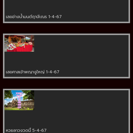
เลขอ่างน้ำมนต์ฤาษีเณร 1-4-67
เลขศาลเจ้าพญางูใหญ่ 1-4-67
หวยลาวงวดนี้ 5-4-67