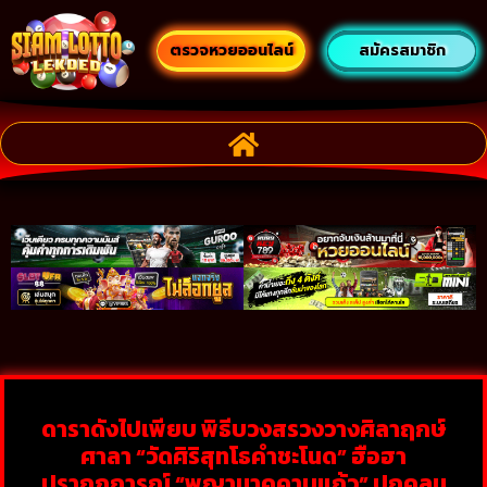
ตรวจหวยออนไลน์
สมัครสมาชิก
ดาราดังไปเพียบ พิธีบวงสรวงวางศิลาฤกษ์
ศาลา “วัดศิริสุทโธคำชะโนด” ฮือฮา
ปรากฏการณ์ “พญานาคคาบแก้ว” ปกคลุม