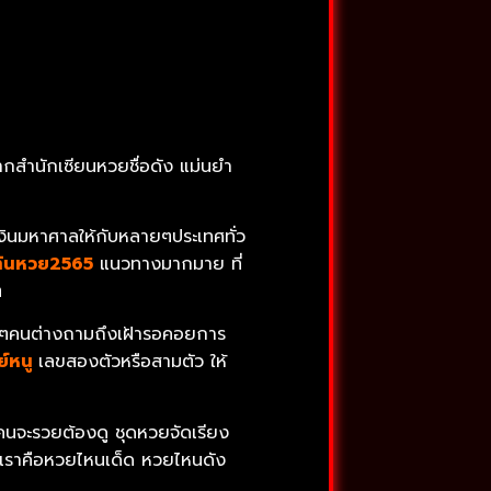
จากสำนักเซียนหวยชื่อดัง แม่นยำ
ดเงินมหาศาลให้กับหลายๆประเทศทั่ว
ทินหวย2565
แนวทางมากมาย ที่
ๆ
ยๆคนต่างถามถึงเฝ้ารอคอยการ
ย์หนู
เลขสองตัวหรือสามตัว ให้
คร คนจะรวยต้องดู ชุดหวยจัดเรียง
กนเราคือหวยไหนเด็ด หวยไหนดัง