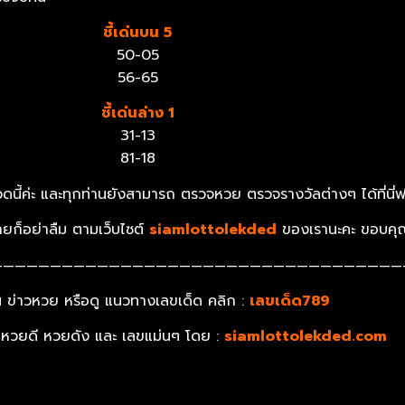
ชี้เด่นบน 5
50-05
56-65
ชี้เด่นล่าง 1
31-13
81-18
นี้ค่ะ และทุกท่านยังสามารถ ตรวจหวย ตรวจรางวัลต่างๆ ได้ที่นี่ฟ
ายก็อย่าลืม ตามเว็บไซต์
siamlottolekded
ของเรานะคะ ขอบคุณ
———————————————————————————————————
น ข่าวหวย หรือดู แนวทางเลขเด็ด คลิก :
เลขเด็ด789
 หวยดี หวยดัง และ เลขแม่นๆ โดย :
siamlottolekded.com