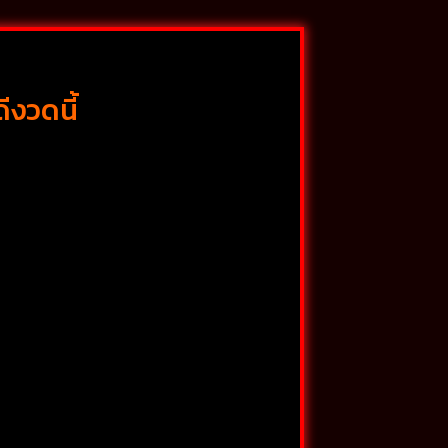
ีงวดนี้