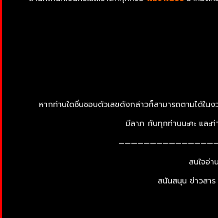
หากท่านใดชื่นชอบตัวเลขดังกล่าวก็สามารถตามได้ในงวด
มีลาภ กันทุกท่านนะคะ และท่
———————————————
สนใจอ่า
สนันสนุน ข่าวสาร