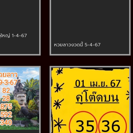
ูใหญ่ 1-4-67
หวยลาวงวดนี้ 5-4-67