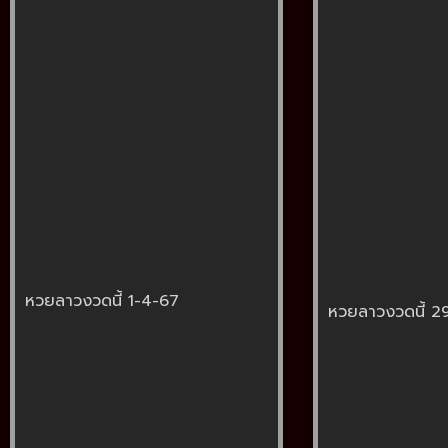
หวยลาวงวดนี้ 1-4-67
หวยลาวงวดนี้ 2