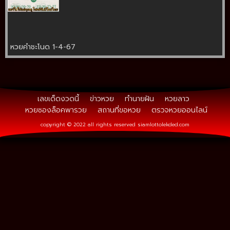
หวยคำชะโนด 1-4-67
เลขเด็ดงวดนี้
ข่าวหวย
ทำนายฝัน
หวยลาว
หวยซองล็อคพารวย
สถานที่ขอหวย
ตรวจหวยออนไลน์
copyright © 2022 all rights reserved
siamlottolekded.com