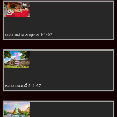
เลขศาลเจ้าพญางูใหญ่ 1-4-67
หวยลาวงวดนี้ 5-4-67