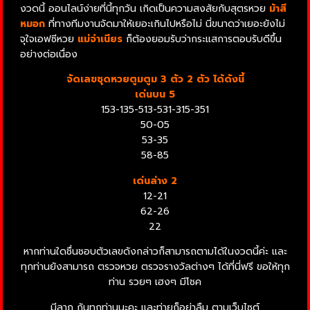
งวดนี้ ออนไลน์ง่ายที่นี้ทุกวัน เกิดเป็นความสงสัยกับสุตรหวย
ม้าสี
หมอก
ที่ทางทีมงานจัดมาให้เยอะเกินไปหรือไม่ นี่ขนาดว่าเยอะยังไม่
จุใจเอฟซีหวย
แม่จําเนียร
ก็ต้องยอมรับว่ากระแสการตอบรับดีขึ้น
อย่างต่อเนื่อง
จัดเลขชุดหวยตูมตูม 3 ตัว 2 ตัว ได้ดังนี้
เด่นบน 5
153-135-513-531-315-351
50-05
53-35
58-85
เด่นล่าง 2
12-21
62-26
22
หากท่านใดชื่นชอบตัวเลขดังกล่าวก็สามารถตามได้ในงวดนี้ค่ะ และ
ทุกท่านยังสามารถ ตรวจหวย ตรวจรางวัลต่างๆ ได้ที่นี่ฟรี ขอให้ทุก
ท่าน รวยๆ เฮงๆ มีโชค
มีลาภ กันทุกท่านนะคะ และท่ายก็อย่าลืม ตามเว็บไซต์