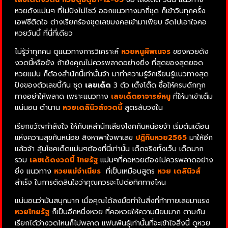
หวยดังแม่นๆ ที่ไม่ปังไม่โชว์ ออกแนวทางมากี่ชุด ก็เข้าวินทุกครั้ง
เอฟซีติดใจ ต่างเรียกร้องชุดเลขมงคลเข้ามาเพียบ จัดไปเอาใจคอ
หวยวันนี้ ที่นี่ที่เดียว
ไม่รู้ว่าทุกคน ดูแนวทางการวิเคราะห์
หวยหนูผีพเนจร
ของหวยดัง
งวดนี้หรือยัง ถ้ายังคุณไม่ควรพลาดอย่างยิ่ง ที่สุดของสุดยอด
หวยแม่น ก็ต้องสำนักนี้เท่านั้นจ้า มาทำความรู้จักเรียนรู้แนวทางสุด
ปังของตัวเลขนี้กัน ชุด
เลขเด็ด
3 ตัว เต๊งโต๊ด ซื้อให้ครบดักทุก
ทางอย่าให้พลาด เพราะแนวทาง
เลขเด็ดอาจารย์หนู
ที่ให้มาเข้าเต็ม
แน่นอน ตำนาน
หวยเดลินิวส์งวดนี้
สูตรลับวงใน
เรียกขวัญกำลังใจ ให้กับเหล่านักเสียงโชคกันหน่อยจ้า เริ่มต้นเดือน
แห่งความสุขกันหน่อย สิงหาพาใจพาเลข
ปฏิทินหวย2565
มาให้อีก
แล้วจ้า ลุ้นโชคเด็ดแม่นๆต้องที่นี่เท่านั้น เด็ดจริงทั้งเว็บ เด็ดมาก
รวม
เลขเด็ดงวดนี้ ไทยรัฐ
แม่นๆที่คอหวยต้องไม่ควรพลาดอย่าง
ยิ่ง แนวทาง
หวยแม่จําเนียร
ที่เป็นเหมือนสูตร
หวย เดลินิวส์
สำเร็จ ในการตัดสินใจว่าคุณควรจะไปต่อทิศทางไหน
แน่นอนว่ามันสนุกมาก เมื่อคุณได้ลงมือทำในสิ่งที่ท้าทายเลขมาแรง
หวยไทยรัฐ
ก็เป็นอีกหนึ่งหวย ที่คอหวยให้ความนิยมมาก ตามกัน
เรียกได้ว่างวดไหนก็ไม่พลาด แฟนพันธุ์เท่านั้นที่จะเข้าใจสิ่งนี้ ดูหวย