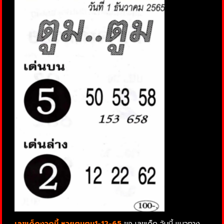
เลขเด็ดงวดนี้ หวยตูมตูม1-12-65
ขอ เลขเด็ด วันนี้ แนวทาง