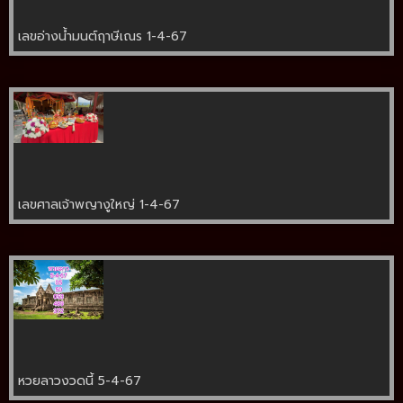
เลขอ่างน้ำมนต์ฤาษีเณร 1-4-67
เลขศาลเจ้าพญางูใหญ่ 1-4-67
หวยลาวงวดนี้ 5-4-67