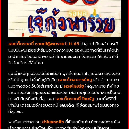
เลขเด็ดงวดนี้ หวยเจ้กุ้งพารวย1-11-65
ล่าสุดเข้าอีกแล้ว กระดี
แบบนี้แฟนหวยอย่าลืมบอกต่อความปัง ของแนวทางที่เว็บเราได้นำ
มาฝากกันด้วยนะคะ เพราะว่าทีมงานของเรา จัดสรรมาให้แล้วนาทีนี้
ไม่ต้องไปหาที่อื่นไกล
แนะนำใหม่ทุกงวดวันนี้เข้าแม่นๆ พูดถึงกันมากโชคชะตะมาแล้วจะรับ
หรือไม่ คุณเท่านั้นคือผู้ตัดสิน
เลขเด็ดอาจารย์หนู
เข้าแล้ว มองหา
แนวทางต้องเว็บไซต์เราเท่านั้น มี
หวยไทยรัฐ
ให้ดูมากมาย ทั้งไทย
และต่างประเทศสุดยอดนักแม่นหวย เส้นทางสู่ความปังกลายเป็นคน
ดวงดี ยืนหนึ่งเป็นที่สุด ขอ
เลขเด็ดงวดนี้ ไทยรัฐ
งวดนี้ฟรีที่นี่
เท่านั้น เตรียมเฮอีกรอบงวดนี้
เลขเด็ด
ที่ใช่ต้องมาพร้อมแนวทาง
ที่สุดยอด
พบกับแนวทางหวย
ย่าโมออกศึก
ที่เป็นเสมือนใบเบิกทางสู่ความปัง
เรื่องของการเสี่ยงโชค คือแนวทางที่เหล่านักลงทุนนั้นให้ความ