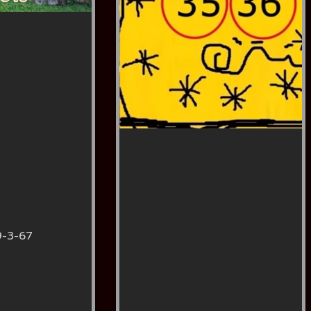
9-3-67