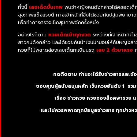
ทั้งนี้
เลขเด็ดขั้นเทพ
พบว่าหญิงคนดังกล่าวได้คลอดเด
สุขภาพแข็งแรงดี ทางเจ้าหน้าที่จึงได้ช่วยกันปฐมพยาบา
เพื่อทำการตรวจเช็กสุขภาพอีกครั้งหนึ่ง
อย่างไรก็ตาม
หวยเด็ดเข้าทุกงวด
ระหว่างที่เจ้าหน้าที
สาวคนดังกล่าว และได้ช่วยกันนำเงินมามอบให้กับหญิงสาวเพื่
หวยก็ไม่พลาดส่องเลขเด็ดทะเบียนรถ
เลข 2 ตัวมาแรง
ก
กดติดตาม ท่านจะได้รับข่าวสารและข้อม
ขอบคุณผู้สนับสนุนหลัก เว็บหวยอันดับ 1 รวม
เรื่อง ข่าวหวย หวยซองล็อคพารวย แนวทา
และไม่ควรพลาดทุกข้อมูลข่าวสาร ทุกข่าวหวย 