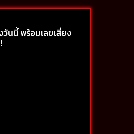
นนี้ พร้อมเลขเสี่ยง
!