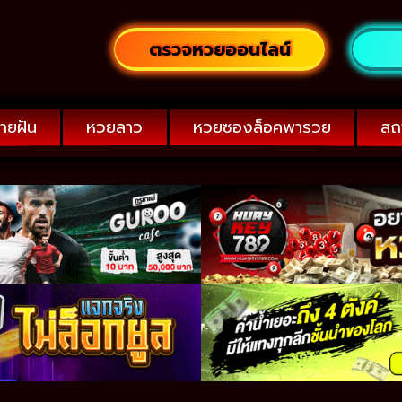
ตรวจหวยออนไลน์
ายฝัน
หวยลาว
หวยซองล็อคพารวย
สถ