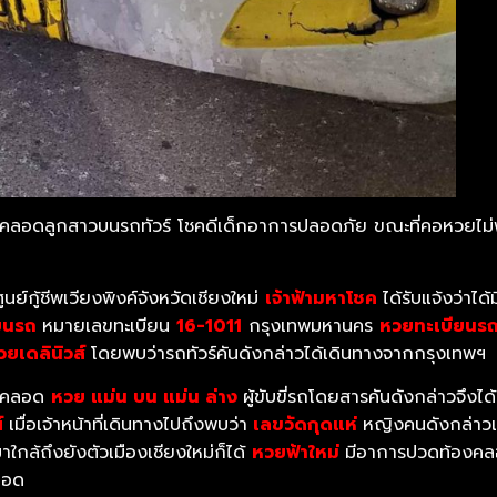
 คลอดลูกสาวบนรถทัวร์ โชคดีเด็กอาการปลอดภัย ขณะที่คอหวยไม่
ูนย์กู้ชีพเวียงพิงค์จังหวัดเชียงใหม่
เจ้าฟ้ามหาโชค
ได้รับแจ้งว่าไ
ียนรถ
หมายเลขทะเบียน
16-1011
กรุงเทพมหานคร
หวยทะเบียนร
วยเดลินิวส์
โดยพบว่ารถทัวร์คันดังกล่าวได้เดินทางจากกรุงเทพฯ
กล้คลอด
หวย แม่น บน แม่น ล่าง
ผู้ขับขี่รถโดยสารคันดังกล่าวจึงได
์
เมื่อเจ้าหน้าที่เดินทางไปถึงพบว่า
เลขวัดกุดแห่
หญิงคนดังกล่าวเ
ใกล้ถึงยังตัวเมืองเชียงใหม่ก็ได้
หวยฟ้าใหม่
มีอาการปวดท้องคล
ลอด