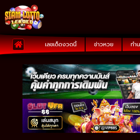
เลขเด็ดงวดนี้
ข่าวหวย
ทำน