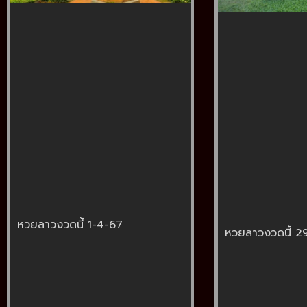
หวยลาวงวดนี้ 1-4-67
หวยลาวงวดนี้ 2