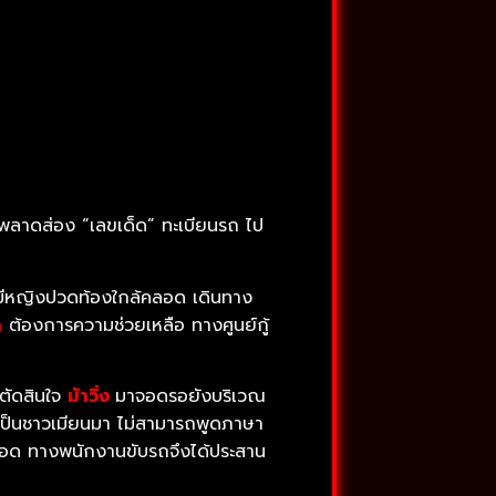
พลาดส่อง “เลขเด็ด” ทะเบียนรถ ไป
ด้มีหญิงปวดท้องใกล้คลอด เดินทาง
ถ
ต้องการความช่วยเหลือ ทางศูนย์กู้
้ตัดสินใจ
ม้าวิ่ง
มาจอดรอยังบริเวณ
ป็นชาวเมียนมา ไม่สามารถพูดภาษา
อด ทางพนักงานขับรถจึงได้ประสาน