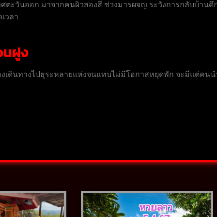
ทางทิศตะวันออก มาจากคนผิวสองสี ช่วงมารผจญ ระวังการกลับบ้านด
อดเวลา
่อนฝูง
ตุให้ต้องเดินทางไปธุระหลายแห่งจนแทบไม่มีโอกาสหยุดพัก จะมีแต่