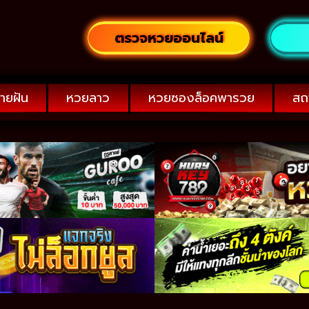
ตรวจหวยออนไลน์
ายฝัน
หวยลาว
หวยซองล็อคพารวย
สถ