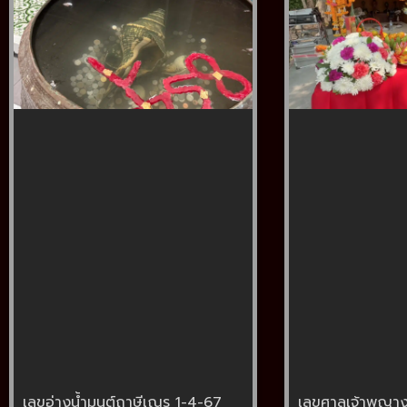
เลขอ่างน้ำมนต์ฤาษีเณร 1-4-67
เลขศาลเจ้าพญาง