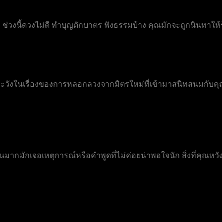
 ช่วงนี้ดวงไม่ดี ทำบุญตักบาตร ฟังธรรมบ้าง คุณมักจะถูกนินทาให้ร
องระวังในเรื่องของการหลอกลวงจากมิตรใหม่ที่เข้ามาสนิทสนมกับค
มากมักเจอเหตุการณ์หรือคำพูดที่ไม่ค่อยน่าพอใจนัก สิ่งที่คุณหวัง
า