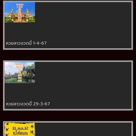
หวยลาวงวดนี้ 1-4-67
หวยลาวงวดนี้ 29-3-67