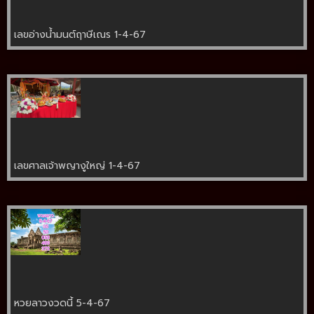
เลขอ่างน้ำมนต์ฤาษีเณร 1-4-67
เลขศาลเจ้าพญางูใหญ่ 1-4-67
หวยลาวงวดนี้ 5-4-67