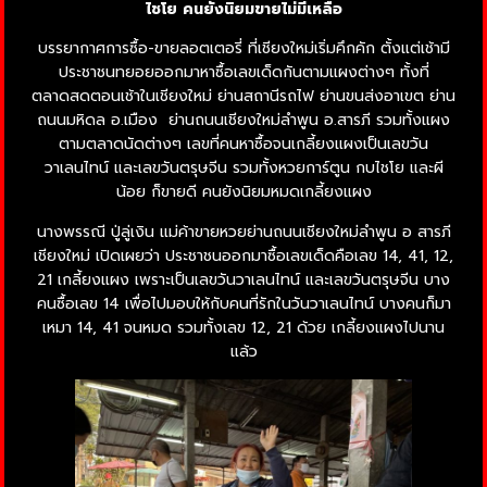
ไชโย คนยังนิยมขายไม่มีเหลือ
บรรยากาศการซื้อ-ขายลอตเตอรี่ ที่เชียงใหม่เริ่มคึกคัก ตั้งแต่เช้ามี
ประชาชนทยอยออกมาหาซื้อเลขเด็ดกันตามแผงต่างๆ ทั้งที่
ตลาดสดตอนเช้าในเชียงใหม่ ย่านสถานีรถไฟ ย่านขนส่งอาเขต ย่าน
ถนนมหิดล อ.เมือง ย่านถนนเชียงใหม่ลำพูน อ.สารภี รวมทั้งแผง
ตามตลาดนัดต่างๆ เลขที่คนหาซื้อจนเกลี้ยงแผงเป็นเลขวัน
วาเลนไทน์ และเลขวันตรุษจีน รวมทั้งหวยการ์ตูน กบไชโย และผี
น้อย ก็ขายดี คนยังนิยมหมดเกลี้ยงแผง
นางพรรณี ปู่ลู่เงิน แม่ค้าขายหวยย่านถนนเชียงใหม่ลำพูน อ สารภี
เชียงใหม่ เปิดเผยว่า ประชาชนออกมาซื้อเลขเด็ดคือเลข 14, 41, 12,
21 เกลี้ยงแผง เพราะเป็นเลขวันวาเลนไทน์ และเลขวันตรุษจีน บาง
คนซื้อเลข 14 เพื่อไปมอบให้กับคนที่รักในวันวาเลนไทน์ บางคนก็มา
เหมา 14, 41 จนหมด รวมทั้งเลข 12, 21 ด้วย เกลี้ยงแผงไปนาน
แล้ว