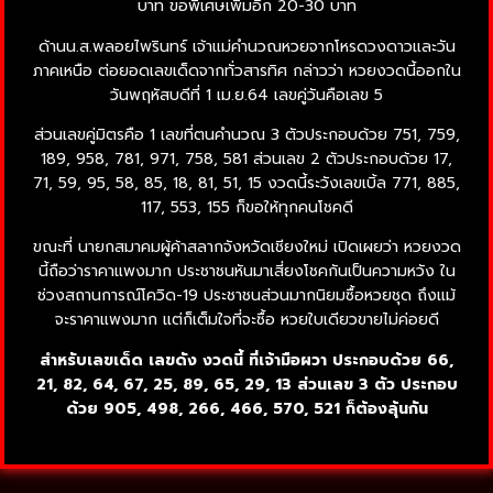
บาท ขอพิเศษเพิ่มอีก 20-30 บาท
ด้านน.ส.พลอยไพรินทร์ เจ้าแม่คำนวณหวยจากโหรดวงดาวและวัน
ภาคเหนือ ต่อยอดเลขเด็ดจากทั่วสารทิศ กล่าวว่า หวยงวดนี้ออกใน
วันพฤหัสบดีที่ 1 เม.ย.64 เลขคู่วันคือเลข 5
ส่วนเลขคู่มิตรคือ 1 เลขที่ตนคำนวณ 3 ตัวประกอบด้วย 751, 759,
189, 958, 781, 971, 758, 581 ส่วนเลข 2 ตัวประกอบด้วย 17,
71, 59, 95, 58, 85, 18, 81, 51, 15 งวดนี้ระวังเลขเบิ้ล 771, 885,
117, 553, 155 ก็ขอให้ทุกคนโชคดี
ขณะที่ นายกสมาคมผู้ค้าสลากจังหวัดเชียงใหม่ เปิดเผยว่า หวยงวด
นี้ถือว่าราคาแพงมาก ประชาชนหันมาเสี่ยงโชคกันเป็นความหวัง ใน
ช่วงสถานการณ์โควิด-19 ประชาชนส่วนมากนิยมซื้อหวยชุด ถึงแม้
จะราคาแพงมาก แต่ก็เต็มใจที่จะซื้อ หวยใบเดียวขายไม่ค่อยดี
สำหรับเลขเด็ด เลขดัง งวดนี้ ที่เจ้ามือผวา ประกอบด้วย 66,
21, 82, 64, 67, 25, 89, 65, 29, 13 ส่วนเลข 3 ตัว ประกอบ
ด้วย 905, 498, 266, 466, 570, 521 ก็ต้องลุ้นกัน