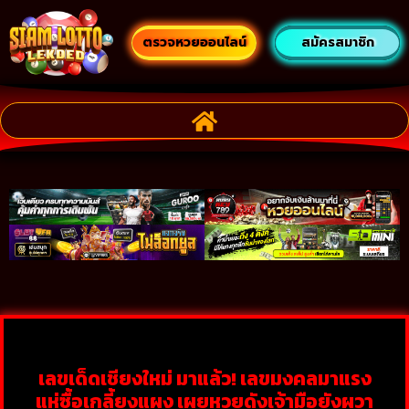
ตรวจหวยออนไลน์
สมัครสมาชิก
เลขเด็ดเชียงใหม่ มาแล้ว! เลขมงคลมาแรง
แห่ซื้อเกลี้ยงแผง เผยหวยดังเจ้ามือยังผวา