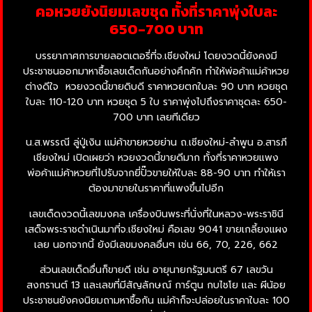
คอหวยยังนิยมเลขชุด ทั้งที่ราคาพุ่งใบละ
650-700 บาท
บรรยากาศการขายลอตเตอรี่ที่จ.เชียงใหม่ โดยงวดนี้ยังคงมี
ประชาชนออกมาหาซื้อเลขเด็ดกันอย่างคึกคัก ทำให้พ่อค้าแม่ค้าหวย
ต่างดีใจ หวยงวดนี้ขายดิบดี ราคาหวยตกใบละ 90 บาท หวยชุด
ใบละ 110-120 บาท หวยชุด 5 ใบ ราคาพุ่งไปถึงราคาชุดละ 650-
700 บาท เลยทีเดียว
น.ส.พรรณี ลู่ปู่เงิน แม่ค้าขายหวยย่าน ถ.เชียงใหม่-ลำพูน อ.สารภี
เชียงใหม่ เปิดเผยว่า หวยงวดนี้ขายดีมาก ทั้งที่ราคาหวยแพง
พ่อค้าแม่ค้าหวยที่ไปรับจากยี่ปั๊วขายให้ใบละ 88-90 บาท ทำให้เรา
ต้องมาขายในราคาที่แพงขึ้นไปอีก
เลขเด็ดงวดนี้เลขมงคล เครื่องบินพระที่นั่งที่ในหลวง-พระราชินี
เสด็จพระราชดำเนินมาที่จ.เชียงใหม่ คือเลข 9041 ขายเกลี้ยงแผง
เลย นอกจากนี้ ยังมีเลขมงคลอื่นๆ เช่น 66, 70, 226, 662
ส่วนเลขเด็ดอื่นก็ขายดี เช่น อายุนายกรัฐมนตรี 67 เลขวัน
สงกรานต์ 13 และเลขที่มีสัญลักษณ์ การ์ตูน กบไชโย และ ผีน้อย
ประชาชนยังคงนิยมถามหาซื้อกัน แม่ค้าก็จะปล่อยในราคาใบละ 100