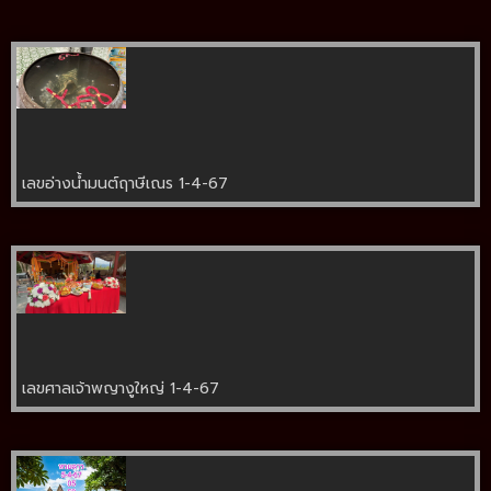
เลขอ่างน้ำมนต์ฤาษีเณร 1-4-67
เลขศาลเจ้าพญางูใหญ่ 1-4-67