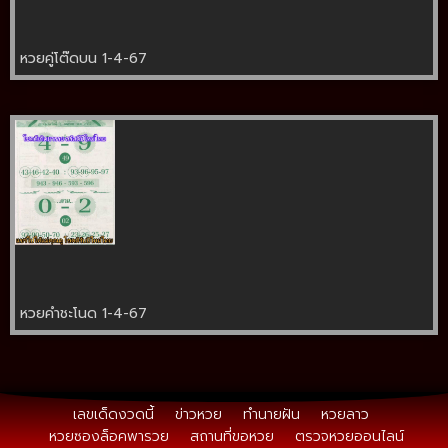
หวยคู่โต๊ดบน 1-4-67
หวยคำชะโนด 1-4-67
เลขเด็ดงวดนี้
ข่าวหวย
ทำนายฝัน
หวยลาว
หวยซองล็อคพารวย
สถานที่ขอหวย
ตรวจหวยออนไลน์