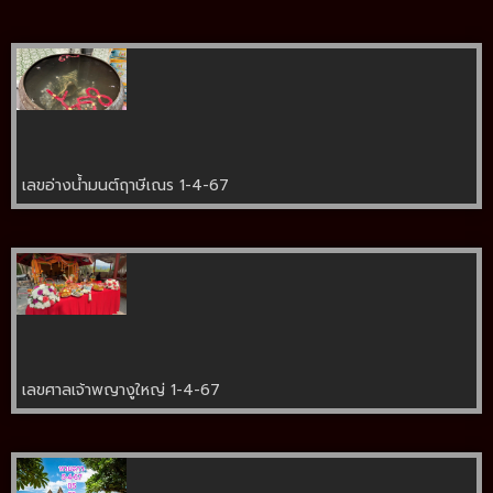
เลขอ่างน้ำมนต์ฤาษีเณร 1-4-67
เลขศาลเจ้าพญางูใหญ่ 1-4-67