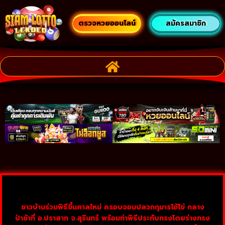
ตรวจหวยออนไลน์
สมัครสมาชิก
ชาวบ้านร่วมพิธีขึ้นศาลใหม่ ครอบจอมปลวกกุมารไอ้ไข่ กลาง
ป่าช้าที่ อ.ปราสาท จ.สุรินทร์ พร้อมทำพิธีประทับทรงโดยร่างทรง