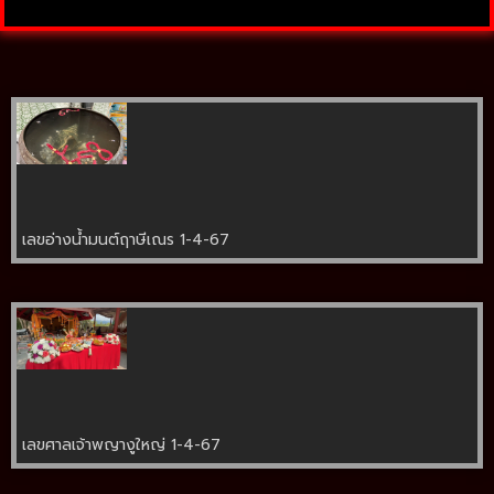
เลขอ่างน้ำมนต์ฤาษีเณร 1-4-67
เลขศาลเจ้าพญางูใหญ่ 1-4-67