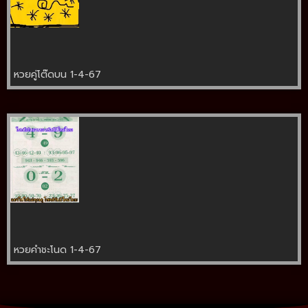
หวยคู่โต๊ดบน 1-4-67
หวยคำชะโนด 1-4-67