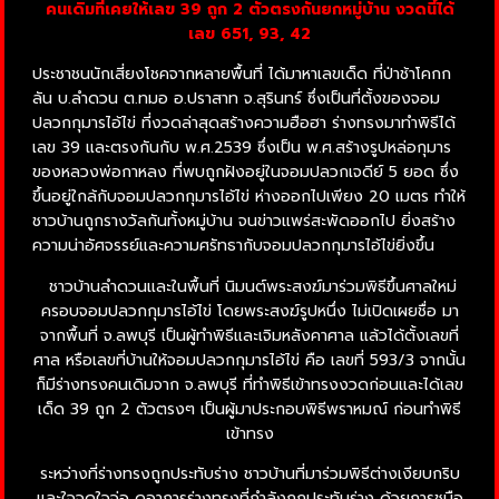
คนเดิมที่เคยให้เลข 39 ถูก 2 ตัวตรงกันยกหมู่บ้าน งวดนี้ได้
เลข 651, 93, 42
ประชาชนนักเสี่ยงโชคจากหลายพื้นที่ ได้มาหาเลขเด็ด ที่ป่าช้าโคกก
ลัน บ.ลำดวน ต.ทมอ อ.ปราสาท จ.สุรินทร์ ซึ่งเป็นที่ตั้งของจอม
ปลวกกุมารไอ้ไข่ ที่งวดล่าสุดสร้างความฮือฮา ร่างทรงมาทำพิธีได้
เลข 39 และตรงกันกับ พ.ศ.2539 ซึ่งเป็น พ.ศ.สร้างรูปหล่อกุมาร
ของหลวงพ่อกาหลง ที่พบถูกฝังอยู่ในจอมปลวกเจดีย์ 5 ยอด ซึ่ง
ขึ้นอยู่ใกล้กับจอมปลวกกุมารไอ้ไข่ ห่างออกไปเพียง 20 เมตร ทำให้
ชาวบ้านถูกรางวัลกันทั้งหมู่บ้าน จนข่าวแพร่สะพัดออกไป ยิ่งสร้าง
ความน่าอัศจรรย์และความศรัทธากับจอมปลวกกุมารไอ้ไข่ยิ่งขึ้น
ชาวบ้านลำดวนและในพื้นที่ นิมนต์พระสงฆ์มาร่วมพิธีขึ้นศาลใหม่
ครอบจอมปลวกกุมารไอ้ไข่ โดยพระสงฆ์รูปหนึ่ง ไม่เปิดเผยชื่อ มา
จากพื้นที่ จ.ลพบุรี เป็นผู้ทำพิธีและเจิมหลังคาศาล แล้วได้ตั้งเลขที่
ศาล หรือเลขที่บ้านให้จอมปลวกกุมารไอ้ไข่ คือ เลขที่ 593/3 จากนั้น
ก็มีร่างทรงคนเดิมจาก จ.ลพบุรี ที่ทำพิธีเข้าทรงงวดก่อนและได้เลข
เด็ด 39 ถูก 2 ตัวตรงๆ เป็นผู้มาประกอบพิธีพราหมณ์ ก่อนทำพิธี
เข้าทรง
ระหว่างที่ร่างทรงถูกประทับร่าง ชาวบ้านที่มาร่วมพิธีต่างเงียบกริบ
และใจจดใจจ่อ ดูอาการร่างทรงที่กำลังถูกประทับร่าง ด้วยการชูมือ