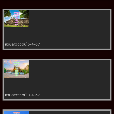
หวยลาวงวดนี้ 5-4-67
หวยลาวงวดนี้ 3-4-67