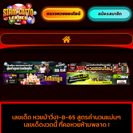
ตรวจหวยออนไลน์
สมัครสมาชิก
เลขเด็ด หวยม้าวิ่ง1-8-65 สูตรคำนวนแม่นๆ
เลขเด็ดงวดนี้ ที่คอหวยห้ามพลาด !