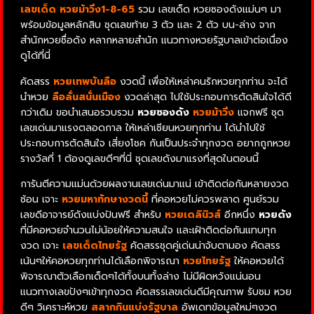
เลขเด็ด หวยม้าวิ่ง1-8-65
รวม เลขเด็ด หวยซองดังแม่นๆ มา
พร้อมข้อมูลหลักสิบ ชุดเลขท้าย 3 ตัว และ 2 ตัว บน-ล่าง จาก
สำนักหวยชื่อดัง หลากหลายสำนัก แนวทางหวยรัฐบาลเข้าต่อเนื่อง
ดูได้ที่นี่
คัดสรร
หวยเทพบันลือ
งวดนี้ เพื่อให้เหล่าคนรักหวยทุกท่าน จะได้
นำหวย
ลือลั่นสนั่นเมือง
งวดล่าสุด ไปใช้ประกอบการตัดสินใจได้ดี
กว่าเดิม ขอนำเสนอรวบรวม
หวยซองดัง
หวยม้าวิ่ง
แจกฟรี ชุด
เลขเด่นมาแรงตลอดกาล ให้เหล่าเซียนหวยทุกท่าน ได้นำไปใช้
ประกอบการตัดสินใจ เสี่ยงโชค กันเป็นประจำทุกงวด อยากถูกหวย
รางวัลที่ 1 ต้องดูเลขดีๆที่นี่ ชุดเลขดังมาแรงที่สุดในตอนนี้
การันตีความแม่นด้วยผลงานเลขเด่นมาแน่ เข้าติดต่อกันหลายงวด
ซ้อน เจาะ
หวยมหาทักษางวดนี้
ที่คอหวยไม่ควรพลาด ศูนย์รวม
เลขดีอาจารย์ดังแบ่งปันฟรี สำหรับ
หวยเดลินิวส์
อีกหนึ่ง
หวยดัง
ที่มีคอหวยจำนวนไม่น้อยให้ความสนใจ และเฝ้าติดต่อกันแทบทุก
งวด เจาะ
เลขเด็ดไทยรัฐ
คัดสรรชุดคู่เด่นน่าจับตามอง คัดสรร
เน้นๆให้คอหวยทุกท่านได้เลือกพิจารณา
หวยไทยรัฐ
ให้คอหวยได้
พิจารณาตัวเลือกเด็ดๆได้ทั้งบนทั้งล่าง ไม่มีผิดหวังแน่นอน
แนวทางเลขปังๆเข้าทุกงวด คัดสรรเลขเด่นดีมีคุณภาพ รับชม หวย
ดีๆ วิเคราะห์หวย
สลากกินแบ่งรัฐบาล
อัพเดทข้อมูลใหม่ๆงวด