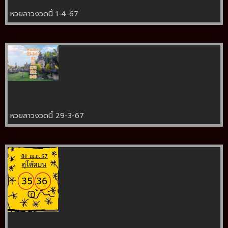
หวยลาวงวดนี้ 1-4-67
หวยลาวงวดนี้ 29-3-67