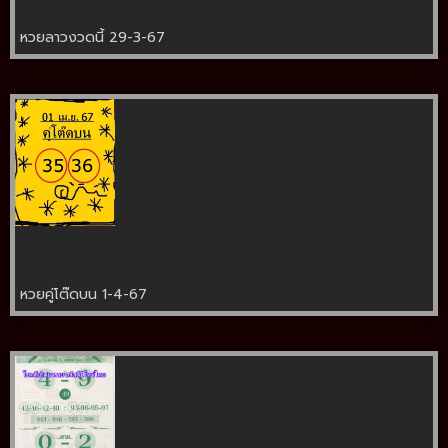
หวยลาวงวดนี้ 29-3-67
หวยคู่โต๊ดบน 1-4-67