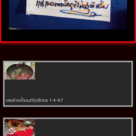
เลขอ่างน้ำมนต์ฤาษีเณร 1-4-67