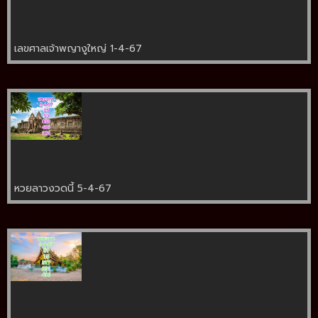
เลขศาลเจ้าพญางูใหญ่ 1-4-67
หวยลาวงวดนี้ 5-4-67