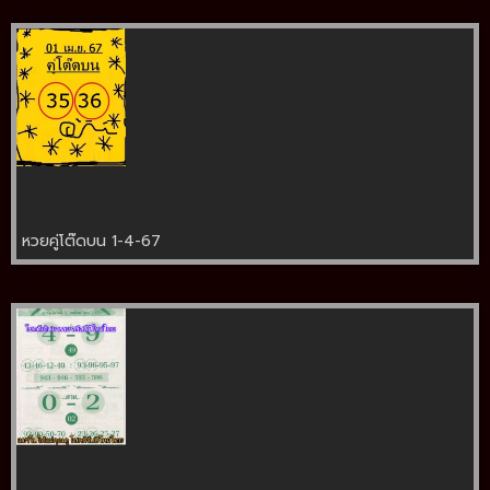
หวยคู่โต๊ดบน 1-4-67