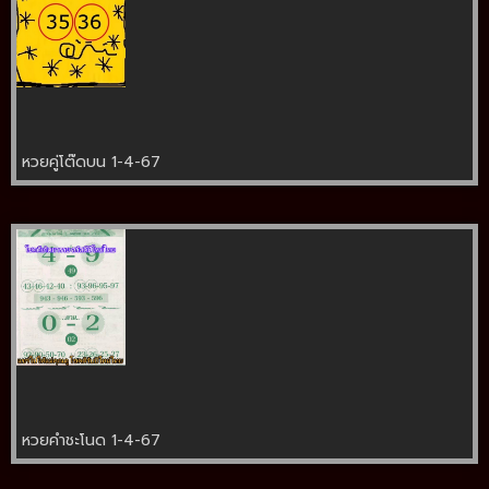
หวยคู่โต๊ดบน 1-4-67
หวยคำชะโนด 1-4-67