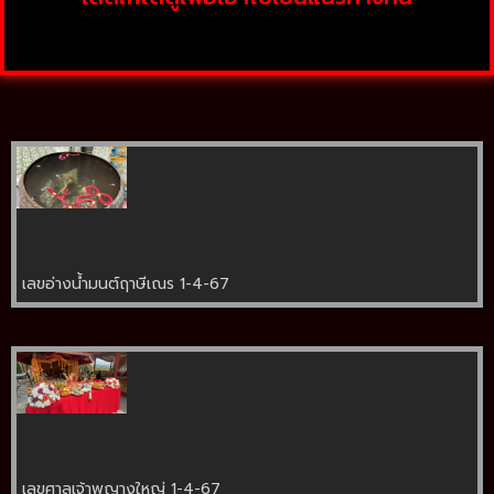
เลขอ่างน้ำมนต์ฤาษีเณร 1-4-67
เลขศาลเจ้าพญางูใหญ่ 1-4-67