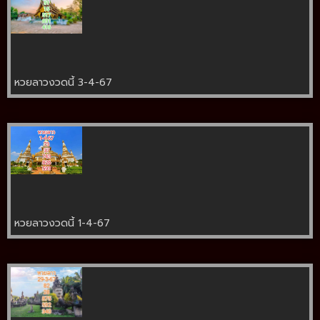
หวยลาวงวดนี้ 3-4-67
หวยลาวงวดนี้ 1-4-67