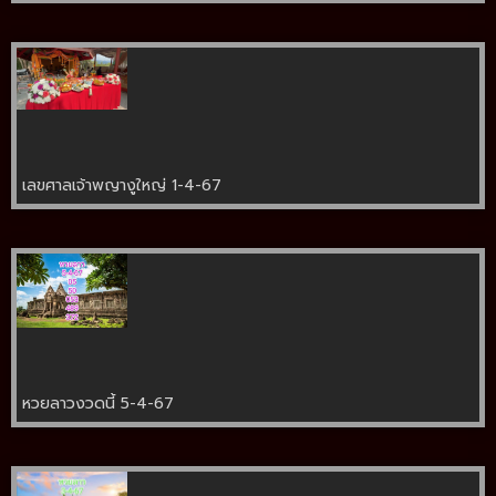
เลขศาลเจ้าพญางูใหญ่ 1-4-67
หวยลาวงวดนี้ 5-4-67