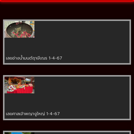
เลขอ่างน้ำมนต์ฤาษีเณร 1-4-67
เลขศาลเจ้าพญางูใหญ่ 1-4-67