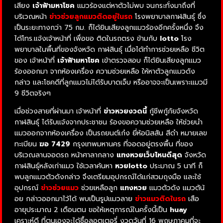
เสียง
เจ้าฟ้ามหาโชค
แมวร้องแต่หาตัวไม่พบ จนกระทั่งมาถึงที่
บริเวณหน้า
ข่าวช่วยลูกแมวติดอยู่ในรถ
โรงพยาบาลกาฬสินธุ์ ซึ่ง
เป็นระยะทางกว่า 75 กม. ก็ได้ยินเสียงลูกแมวร้องอีกครั้งหนึ่ง จึง
ได้โทร.แจ้งเจ้าหน้าที่ เพื่อขอ ติดในรถตรง ข้ามกับ
lotto
โรง
พยาบาลในพื้นที่ของจังหวัด กาฬสินธุ์ เมื่อได้ทำการช่วยเหลือ ชีวิต
ของ เจ้าหน้าที่
เจ้าฟ้ามหาโชค
เข้าตรวจสอบ ก็ได้ยินเสียงลูกแมว
ร้องออกมา
จากห้องเครื่อง ความช่วยเหลือ ให้หาตัวลูกแมวดัง
กล่าว และโชคดีที่ลูกแมวไม่ได้รับบาดเจ็บ หรืออาจจะเป็นเพราะแมวมี
9 ชีวิตจริงๆ
เมื่อช่วงสายที่ผ่านมา เจ้าหน้าที่
ข่าวหวยงวดนี้
กู้ชีพกู้ภัยจังหวัด
กาฬสินธุ์ ได้รับแจ้งจากประชาชน ร้องขอความช่วยเหลือ ให้ช่วยนำ
แมวออกจากห้องเครื่อง เป็นรถยนต์เก๋ง ยี่ห้อนิสสัน สีดำ หมายเลข
ทะเบียน
ฆอ 7429
กรุงเทพมหานคร ที่จอดอยู่ตรงพื้น ที่ของ
บริเวณลานจอดรถ หน้าศาลากลาง
แทงหวยเว็บไหนดีสุด
จังหวัด
กาฬสินธุ์หลังเก่าแมว ใช้เวลาค้นหา
หวยlotto
ประมาณ 5 นาที ก็
พบลูกแมวตัวดังกล่าว จึงเตรียมอุปกรณ์ได้แก่สวมถุงมือ และใช้
อุปกรณ์
ข่าวช่วยแมว
ช่วยเหลือลูก
แทงหวย
แมวตัวดัง แมวตัน้
อย กล่าวออกมาไว้ได้ พบเป็นรูปแมวลาย
ข่าวแมวติดในรถ
เสือ
อายุประมาณ 2 เดือนตน ขอให้เหตุการณ์ในครั้งนี้เป็น
huay
เคราะห์ดี ที่ตนเองจะได้ซื้อลอตเตอรี่ งวดวันที่ 16 พฤษภาคมที่จะ