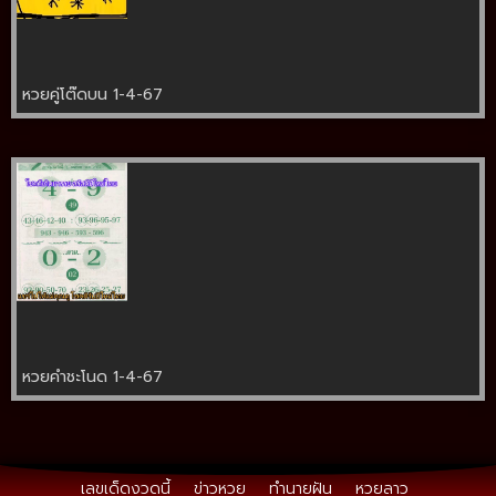
หวยคู่โต๊ดบน 1-4-67
หวยคำชะโนด 1-4-67
เลขเด็ดงวดนี้
ข่าวหวย
ทำนายฝัน
หวยลาว