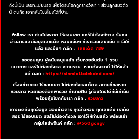
ถึงนี้เป็น เลขทะเบียนรถ เผื่อได้รับโชคถูกรางวัลที่ 1 ส่วนลูกแมวตัว
นี้ ตนก็จะเอากลับไปเลี้ยงไว้ที่บ้าน
follow เรา ท่านไม่พลาด ไร้ขอบเขต แชร์ไม่ต้องกังวล รับชม
ข่าวสารและข้อมูลเลขเด็ด หวยแม่นๆ ที่เรารวมเลขแม่น ๆ ไว้ให้
แล้ว และอื่นๆ คลิก :
เลขเด็ด 789
ขอขอบคุณ ผู้สนับสนุนหลัก เว็บหวยอันดับ 1 รวม
แนวทาง แชร์ไม่ต้องกังวล ความรวย หวยดังงวดนี้ ไว้ให้แล้ว
แค่ คลิก :
https://siamlottolekded.com/
เรื่องข่าวหวย ไร้ขอบเขต ไม่ต้องกังวลเด็ดๆ สถานที่ขอหวย
หวยลาว หวยซองล็อคพารวย ทำนายฝัน รู้ก่อนใครได้ที่นี้เท่านั้น
พร้อมลุ้นโชคกับเรา คลิก :
หวยลาว
เกาะติดกับทุกข้อมูล ของข่าวสาร ทุกข่าวหวย ทุกเลขดัง เราคัด
สรร ไร้ขอบเขต แชร์ไม่ต้องกังวล เอาไว้ให้ท่านแล้ว พร้อมเข้า
กลุ่มไลน์ฟรีแค่ คลิก :
@560gcngv