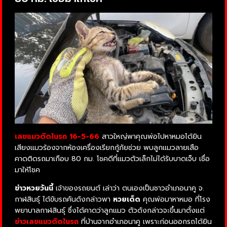
เลขแมวติดในรถ 16-5-66
สาวใหญ่พาคุณพ่อไปหาหมอได้ยิน
เสียงแมวร้องจากห้องเครื่องเรียกกู้ภัยช่วย พบลูกแมวลายเสือ
คาดติดรถมาเกือบ 80 กม. โชคดีที่แมวตัวเล็กไม่ได้รับบาดเจ็บ เชื่อ
มาให้โชค
ข่าวหวยวันนี้
เจ้าของรถยนต์ เล่าว่า ตนเองเป็นชาวอำเภอนาคู จ.
กาฬสินธุ์ ได้ขับรถคันดังกล่าวพา
หวยเด็ด
คุณพ่อมาหาหมอ ที่โรง
พยาบาลกาฬสินธุ์ ซึ่งได้คาดว่าลูกแมว ตัวดังกล่าวจะขึ้นมาตั้งแต่
ข่าวเลขแมวติดในรถ
ที่บ้านจากอำเภอนาคู เพราะก่อนออกรถได้ยิน