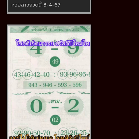
หวยลาวงวดนี้ 3-4-67