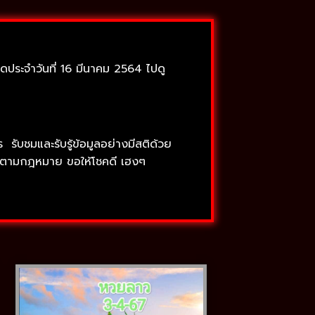
ดประจำวันที่ 16 มีนาคม 2564 ไปดู
 รับชมและรับรู้ข้อมูลอย่างมีสติด้วย
ต้องตามกฎหมาย ขอให้โชคดี เฮงๆ