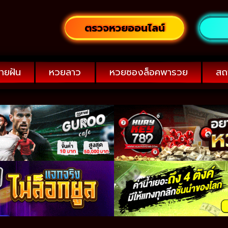
ตรวจหวยออนไลน์
ายฝัน
หวยลาว
หวยซองล็อคพารวย
สถ