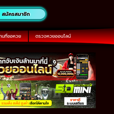
สมัครสมาชิก
านที่ขอหวย
ตรวจหวยออนไลน์