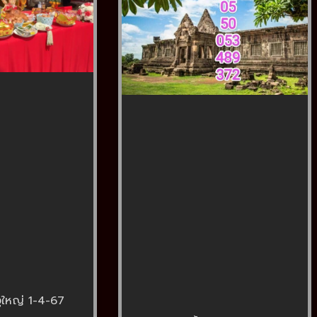
ูใหญ่ 1-4-67