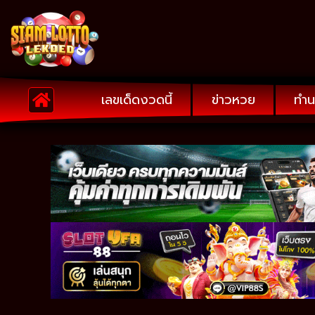
เลขเด็ดงวดนี้
ข่าวหวย
ทำน