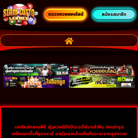
ตรวจหวยออนไลน์
สมัครสมาชิก
เลขโผล่กลางพิธี ลุ้นหวยไอ้ไข่วัดเจดีย์มาเข้าฝัน ก่อนนำรูป
เหมือนมาตั้งที่อุดรธานี ดลใจเลขเด็ดเห็นกันจะจะจากธูปถวาย