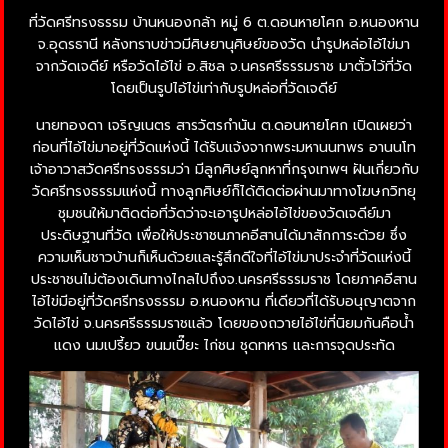
ที่วัดศรีทรงธรรม บ้านหนองกล้า หมู่ 6 ต.ดอนหายโศก อ.หนองหาน
จ.อุดรธานี หลังทราบข่าวมีศิษยานุศิษย์ของวัด นำรูปหล่อไอ้ไข่มา
จากวัดเจดีย์ หรือวัดไอ้ไข่ อ.สิชล จ.นครศรีธรรมราช มาตั้วไว้ที่วัด
โดยเป็นรูปไอ้ไข่เท่ากับรูปหล่อที่วัดเจดีย์
นายทองดา เจริญเนตร สารวัตรกำนัน ต.ดอนหายโศก เปิดเผยว่า
ก่อนที่ไอ้ไข่มาอยู่ที่วัดแห่งนี้ ได้รับแจ้งจากพระมหานนทพร อานนโท
เจ้าอาวาสวัดศรีทรงธรรมว่า มีลูกศิษย์ลูกหาที่กรุงเทพฯ ฝันเกี่ยวกับ
วัดศรีทรงธรรมแห่งนี้ ทางลูกศิษย์ก็ได้ติดต่อผ่านมาทางโฆษกวิทยุ
ชุมชนให้มาติดต่อที่วัดว่าจะเอารูปหล่อไอ้ไข่ของวัดเจดีย์มา
ประดิษฐานที่วัด เพื่อให้ประชาชนภาคอีสานได้มาสักการะด้วย ซึ่ง
ความเห็นชาวบ้านก็เห็นด้วยและรู้สึกดีใจที่ไอ้ไข่มาประจำที่วัดแห่งนี้
ประชาชนไม่ต้องเดินทางไกลไปถึงจ.นครศรีธรรมราช โดยภาคอีสาน
ไอ้ไข่มีอยู่ที่วัดศรีทรงธรรม อ.หนองหาน ที่เดียวที่ได้รับอนุญาตจาก
วัดไอ้ไข่ จ.นครศรีธรรมราชแล้ว โดยของถวายไอ้ไข่ที่นิยมกันคือน้ำ
แดง นมเปรี้ยว ขนมเปี๊ยะ ไก่ชน ชุดทหาร และการจุดประทัด