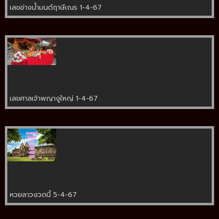
เลขอ่างน้ำมนต์ฤาษีเณร 1-4-67
เลขศาลเจ้าพญางูใหญ่ 1-4-67
หวยลาวงวดนี้ 5-4-67