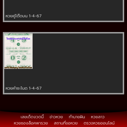
หวยคู่โต๊ดบน 1-4-67
หวยคำชะโนด 1-4-67
เลขเด็ดงวดนี้
ข่าวหวย
ทำนายฝัน
หวยลาว
หวยซองล็อคพารวย
สถานที่ขอหวย
ตรวจหวยออนไลน์