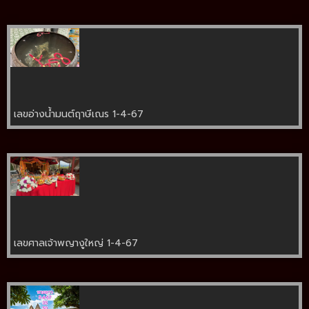
เลขอ่างน้ำมนต์ฤาษีเณร 1-4-67
เลขศาลเจ้าพญางูใหญ่ 1-4-67