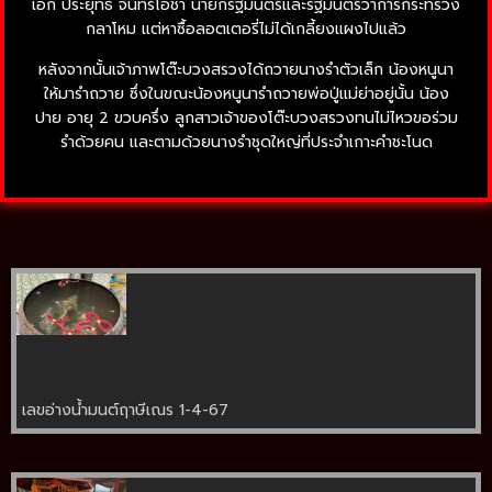
เอก ประยุทธ์ จันทร์โอชา นายกรัฐมนตรีและรัฐมนตรีว่าการกระทรวง
กลาโหม แต่หาซื้อลอตเตอรี่ไม่ได้เกลี้ยงแผงไปแล้ว
หลังจากนั้นเจ้าภาพโต๊ะบวงสรวงได้ถวายนางรำตัวเล็ก น้องหนูนา
ให้มารำถวาย ซึ่งในขณะน้องหนูนารำถวายพ่อปู่แม่ย่าอยู่นั้น น้อง
ปาย อายุ 2 ขวบครึ่ง ลูกสาวเจ้าของโต๊ะบวงสรวงทนไม่ไหวขอร่วม
รำด้วยคน และตามด้วยนางรำชุดใหญ่ที่ประจำเกาะคำชะโนด
เลขอ่างน้ำมนต์ฤาษีเณร 1-4-67