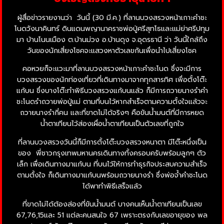
ผู้สื่อข่าวรายงานว่า วันนี้ (30 มี.ค.) ที่ลานบวงสรวงหน้าเกาะคำชะ
โนดวังนาคินทร์ ดินแดนพญานาคราชพ่อปู่ศรีสุทโธและแม่ย่าศรีปทุม
มา บ้านโนนเมือง ต.บ้านม่วง อ.บ้านดุง จ.อุดรธานี ว่า วันนี้ใกล้ถึง
วันของนักเสี่ยงโชคจะแสวงหาตัวเลขกันเพื่อนำไปเสี่ยงโชค
คอหวยก็จะแวะมาที่ลานบวงสรวงหน้าเกาะคำชะโนด ซึ่งจะมีการ
บวงสรวงของนักท่องเที่ยวที่เดินทางมาจากทุกสารทิศ เพื่อตั้งโต๊ะ
แก้บน ซึ่งบางโต๊ะทำพิธีบวงสรวงแก้บนแล้ว ก็มีการถวายนางรำคำ
ชะโนดรำถวายพ่อปู่แม่ ตามที่บนไว้หากสำเร็จตามความตั้งใจแล้วจะ
ถวายนางรำกี่คน และที่ขาดไม่ได้จริงๆ คือขันน้ำมนต์ที่มีการหยด
น้ำตาเทียนไว้ส่องเผื่อน้ำตาเทียนเป็นตัวเลขที่ถูกใจ
ที่ลานบวงสรวงวันนี้ก็มีการตั้งโต๊ะบวงสรวงหนาตา มีโต๊ะหนึ่งเป็น
ของ พี่ชาวกรุงเทพมหานครเดินทางทั้งครอบครับพร้อมลูกๆ ตัว
เล็ก เพื่อเดินทางมาแก้บน ที่บนไว้ให้การทำธุรกิจประสบความสำเร็จ
ตามตั้งใจ ก็เดินทางมาแก้บนพร้อมถวายนางรำ ซึ่งพ่อจ้ำคำชะโนด
ได้พาทำพิธีเสร็จแล้ว
ที่ขาดไม่ได้ต้องส่องที่ขันน้ำมนต์ บางคนเห็นน้ำตาเทียนเป็นเลข
67,76,15และ 51 แต่ละคนสนใจ 67 เพราะตรงกับเลขอายุของ พล