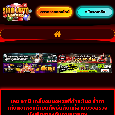
ตรวจหวยออนไลน์
สมัครสมาชิก
เลข 67 ปี เกลี้ยงแผงหวยที่คำชะโนด น้ำตา
เทียนจากขันนำมนต์พิธีแก้บนที่ลานบวงสรวง
บังเอิญตรงกับอายุนายกฯ