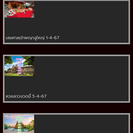
เลขศาลเจ้าพญางูใหญ่ 1-4-67
หวยลาวงวดนี้ 5-4-67