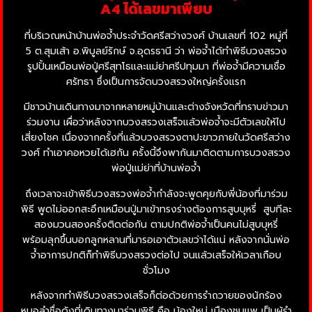
A4 ได้เลขมาเพียบ
ที่บริเวณหน้าบ้านพ่อจ้ำประจำวัดศรีสว่างวงศ์ บ้านเลขที่ 102 หมู่ที่
5 ต.สุมเส้า อ.พิบูลย์รักษ์ จ.อุดรธานี ว่า พ่อจ้ำได้ทำพิธีบวงสรวง
รูปปั้นเหมือนพ่อปู่ศรีสุทโธและแม่ย่าศรีปทุมมา ที่พ่อจ้ำมีความเชื่อ
ศรัทธา ซึ่งเป็นการจัดบวงสรวงใหญ่ครั้งแรก
มีชาวบ้านเดินทางมาจากหลายหมู่บ้านและต่างจังหวัดที่ทราบข่าวมา
ร่วมงาน เผื่อว่าหลังจากบวงสรวงเสร็จแล้วพ่อจ้ำจะมีตัวเลขให้ไป
เสี่ยงโชค เนื่องจากครั้งที่แล้วบวงสรวงตาปะขาวภายในวัดศรีสว่าง
วงศ์ ทำเอาคอหวยได้เฮกัน ครั้งนี้จึงพากันมาติดตามการบวงสรวง
พ่อปู่แม่ย่าที่บ้านพ่อจ้ำ
ถึงเวลาจะเข้าพิธีบวงสรวงพ่อจ้ำกำลังจะพูดคุยกับพี่น้องที่มาร่วม
พิธี พูดไม่ออกสะอึกเหมือนปู่มาเข้าทรงร่างต้องการสูบบุหรี่ สูบทีละ
สองมวนสองครั้งติดต่อกัน ตามปกติพ่อจ้ำเป็นคนไม่สูบบุหรี่
พร้อมลุกขึ้นบอกลูกหลานที่มารอเอาตัวเลขว่าได้แน่ หลังจากนั่นพ่อ
จ้ำอาการปกติก็ทำพิธีบวงสรวงต่อไป จนแล้วเสร็จให้เวลาเกือบ
ชั่วโมง
หลังจากทำพิธีบวงสรวงเสร็จก็ต่อด้วยการรำถวายของนักร้อง
หมอลำชื่อดังที่เดินทางมาร่วมพิธี คือ น้องใหม่ เมืองชุมแพ เป็นผู้รำ