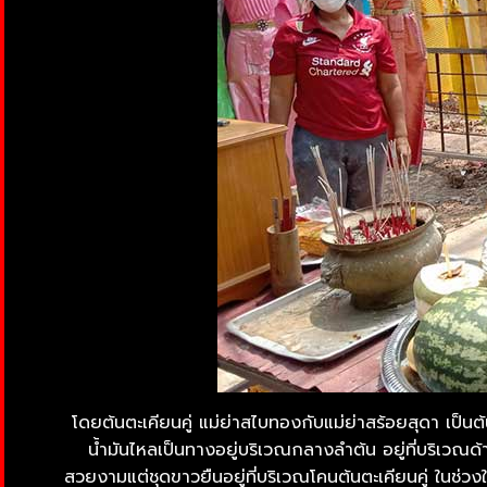
โดยต้นตะเคียนคู่ แม่ย่าสไบทองกับแม่ย่าสร้อยสุดา เป
น้ำมันไหลเป็นทางอยู่บริเวณกลางลำต้น อยู่ที่บริเวณด
สวยงามแต่ชุดขาวยืนอยู่ที่บริเวณโคนต้นตะเคียนคู่ ในช