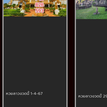
หวยลาวงวดนี้ 1-4-67
หวยลาวงวดนี้ 2