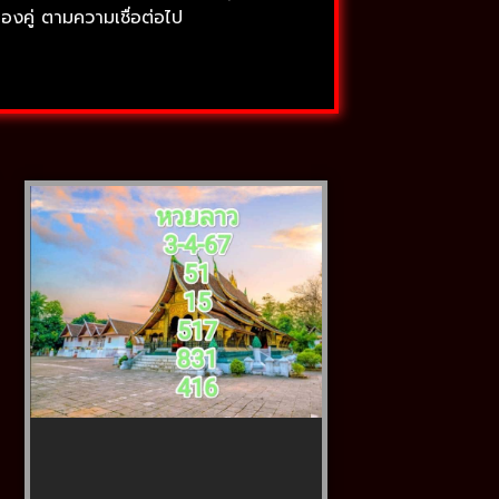
องคู่ ตามความเชื่อต่อไป