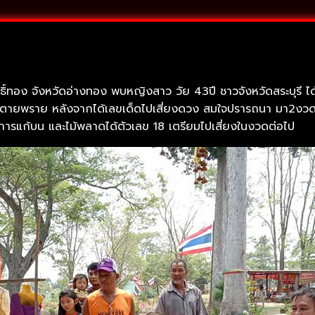
ิ์ทอง จังหวัดอ่างทอง พบหญิงสาว วัย 43ปี ชาวจังหวัดสระบุรี ได
นต้นตายพราย หลังจากได้เลขเด็ดไปเสี่ยงดวง สมใจปรารถนา มา2งวด
การแก้บน และไม้พลาดได้ตัวเลข 18 เตรียมไปเสี่ยงในงวดต่อไป