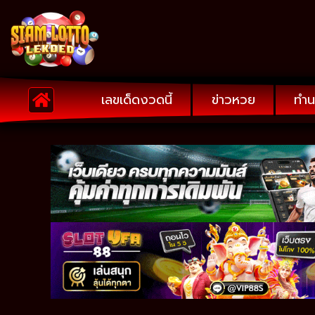
เลขเด็ดงวดนี้
ข่าวหวย
ทำน