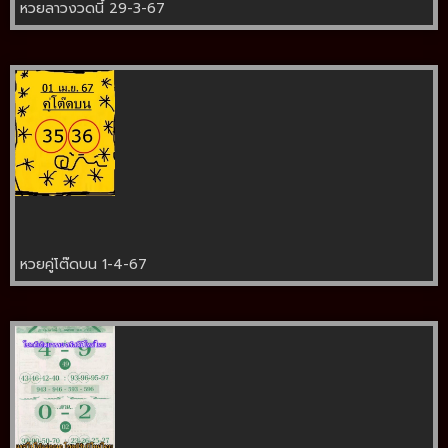
หวยลาวงวดนี้ 29-3-67
หวยคู่โต๊ดบน 1-4-67