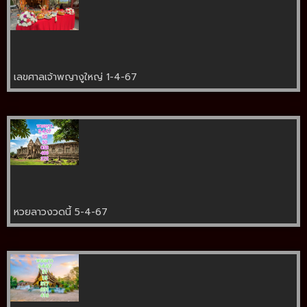
เลขศาลเจ้าพญางูใหญ่ 1-4-67
หวยลาวงวดนี้ 5-4-67