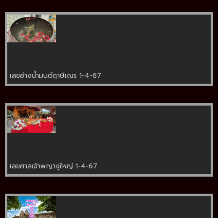
เลขอ่างน้ำมนต์ฤาษีเณร 1-4-67
เลขศาลเจ้าพญางูใหญ่ 1-4-67