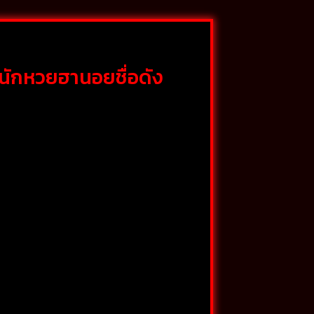
นักหวยฮานอยชื่อดัง