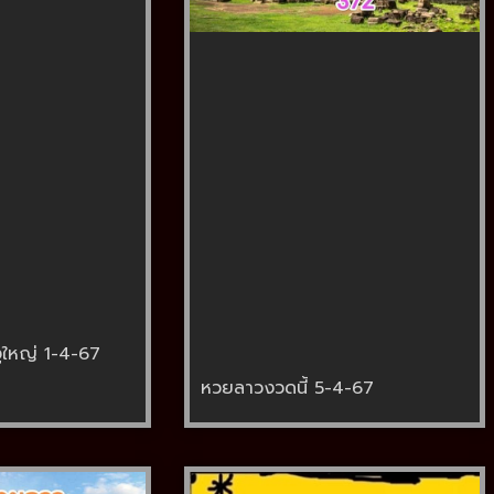
ูใหญ่ 1-4-67
หวยลาวงวดนี้ 5-4-67