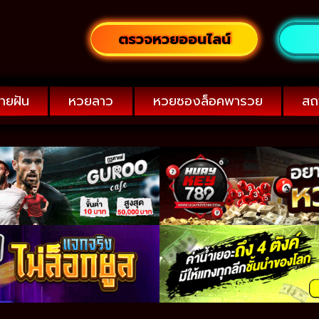
ตรวจหวยออนไลน์
ายฝัน
หวยลาว
หวยซองล็อคพารวย
สถ