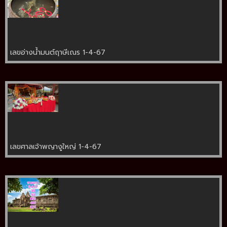
เลขอ่างน้ำมนต์ฤาษีเณร 1-4-67
เลขศาลเจ้าพญางูใหญ่ 1-4-67