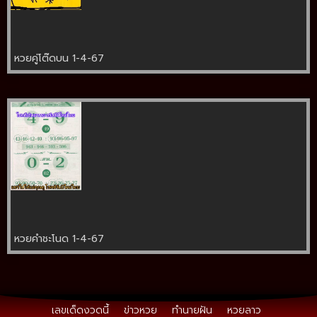
หวยคู่โต๊ดบน 1-4-67
หวยคำชะโนด 1-4-67
เลขเด็ดงวดนี้
ข่าวหวย
ทำนายฝัน
หวยลาว