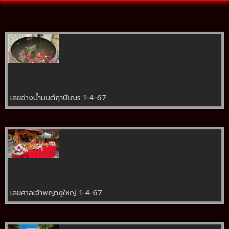
เลขอ่างน้ำมนต์ฤาษีเณร 1-4-67
เลขศาลเจ้าพญางูใหญ่ 1-4-67