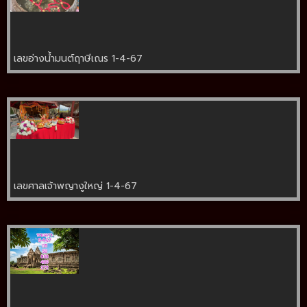
เลขอ่างน้ำมนต์ฤาษีเณร 1-4-67
เลขศาลเจ้าพญางูใหญ่ 1-4-67