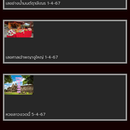
เลขอ่างน้ำมนต์ฤาษีเณร 1-4-67
เลขศาลเจ้าพญางูใหญ่ 1-4-67
หวยลาวงวดนี้ 5-4-67