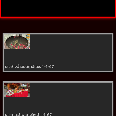
เลขอ่างน้ำมนต์ฤาษีเณร 1-4-67
เลขศาลเจ้าพญางูใหญ่ 1-4-67