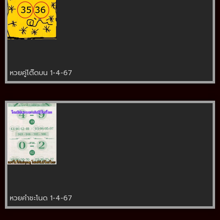
หวยคู่โต๊ดบน 1-4-67
หวยคำชะโนด 1-4-67