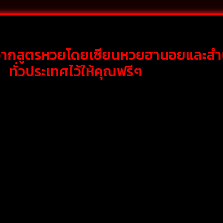
ว จากสูตรหวยโดยเซียนหวยฮานอยและสำ
ทั่วประเทศไว้ให้คุณฟรีๆ