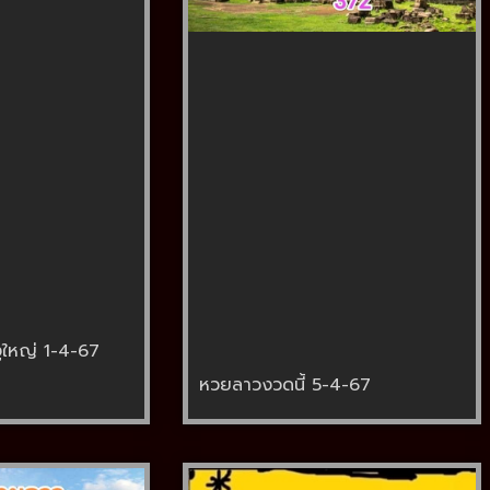
ูใหญ่ 1-4-67
หวยลาวงวดนี้ 5-4-67