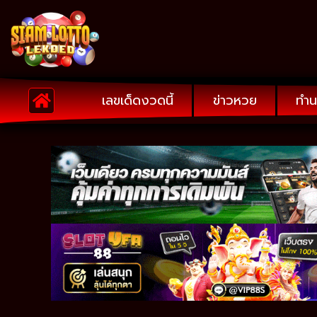
เลขเด็ดงวดนี้
ข่าวหวย
ทำน