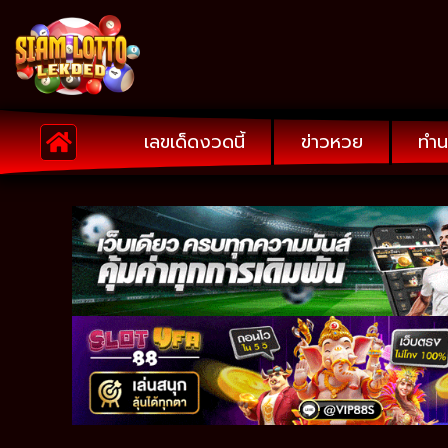
เลขเด็ดงวดนี้
ข่าวหวย
ทำน