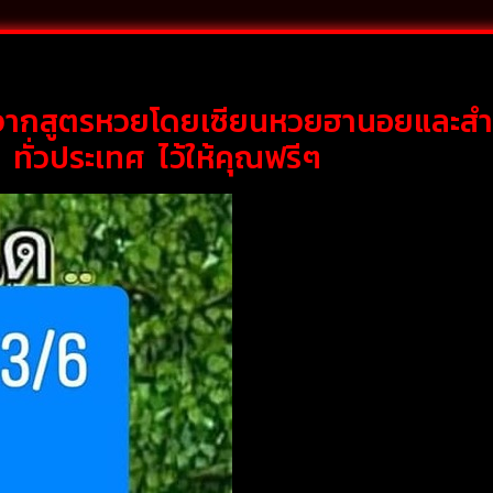
ว จากสูตรหวยโดยเซียนหวยฮานอยและสำ
ทั่วประเทศ ไว้ให้คุณฟรีๆ