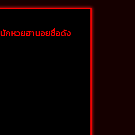
นักหวยฮานอยชื่อดัง