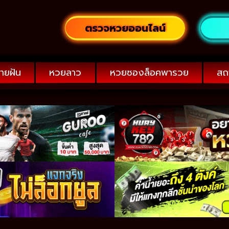
ตรวจหวยออนไลน์
ายฝัน
หวยลาว
หวยซองล็อคพารวย
สถ