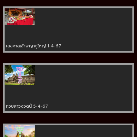
เลขศาลเจ้าพญางูใหญ่ 1-4-67
หวยลาวงวดนี้ 5-4-67