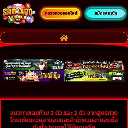
ตรวจหวยออนไลน์
สมัครสมาชิก
แนวทางเลขท้าย 3 ตัว และ 2 ตัว จากสูตรหวย
โดยเซียนหวยฮานอยและสำนักหวยฮานอยชื่อ
ดังทั่วประเทศไว้ให้คุณฟรีๆ