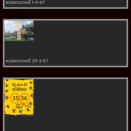
หวยลาวงวดนี้ 1-4-67
หวยลาวงวดนี้ 29-3-67