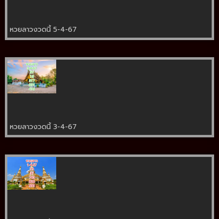
หวยลาวงวดนี้ 5-4-67
หวยลาวงวดนี้ 3-4-67