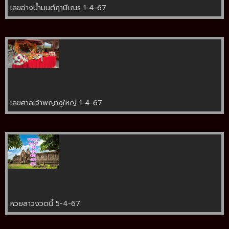
เลขอ่างน้ำมนต์ฤาษีเณร 1-4-67
เลขศาลเจ้าพญางูใหญ่ 1-4-67
หวยลาวงวดนี้ 5-4-67