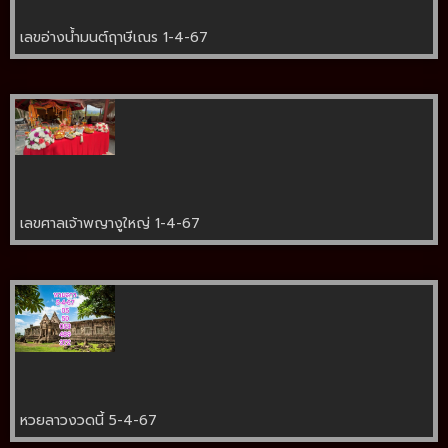
เลขอ่างน้ำมนต์ฤาษีเณร 1-4-67
เลขศาลเจ้าพญางูใหญ่ 1-4-67
หวยลาวงวดนี้ 5-4-67